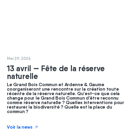
#
coopérateurs
#
commun
Mar 29, 2024
13 avril — Fête de la réserve
naturelle
Le Grand Bois Commun et Ardenne & Gaume
coorganiseront une rencontre sur la création toute
récente de la réserve naturelle. Qu’est-ce que cela
change pour le Grand Bois Commun d’être reconnu
comme réserve naturelle ? Quelles interventions pour
restaurer la biodiversité ? Quelle est la place du
commun ?
Voir la news
↗