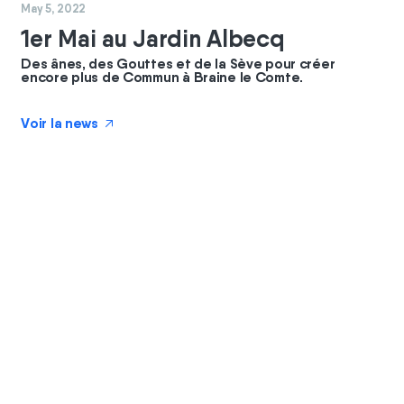
#
commun
#
coopérateurs
May 5, 2022
1er Mai au Jardin Albecq
Des ânes, des Gouttes et de la Sève pour créer
encore plus de Commun à Braine le Comte.
Voir la news
↗