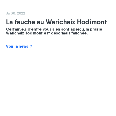
#
chantier
#
coopérateurs
Jul 30, 2022
La fauche au Warichaix Hodimont
Certain.e.s d’entre vous s’en sont aperçu, la prairie
Warichaix Hodimont est désormais fauchée.
Voir la news
↗