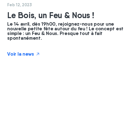
#
coopérateurs
#
commun
Feb 12, 2023
Le Bois, un Feu & Nous !
Le 14 avril, dès 19h00, rejoignez-nous pour une
nouvelle petite fête autour du feu ! Le concept est
simple : un Feu & Nous. Presque tout à fait
spontanément.
Voir la news
↗