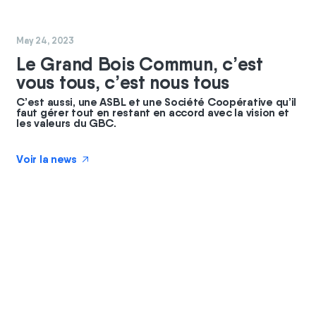
#
coopérateurs
May 24, 2023
Le Grand Bois Commun, c’est
vous tous, c’est nous tous
C’est aussi, une ASBL et une Société Coopérative qu’il
faut gérer tout en restant en accord avec la vision et
les valeurs du GBC.
Voir la news
↗