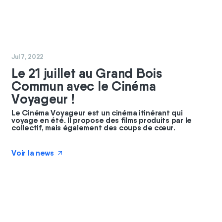
#
coopérateurs
#
commun
Jul 7, 2022
Le 21 juillet au Grand Bois
Commun avec le Cinéma
Voyageur !
Le Cinéma Voyageur est un cinéma itinérant qui
voyage en été. Il propose des films produits par le
collectif, mais également des coups de cœur.
Voir la news
↗