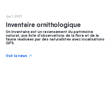
#
coopérateurs
#
nature
Jun 1, 2021
Inventaire ornithologique
Un inventaire est un recensement du patrimoine
naturel, une liste d’observations de la flore et de la
faune réalisées par des naturalistes avec localisations
GPS.
Voir la news
↗