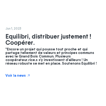
#
coopérateurs
Jun 1, 2023
Equilibri, distribuer justement !
Coopérer.
"Encore un projet qui pousse tout proche et qui
partage tellement de valeurs et principes communs
avec le Grand Bois Commun. Plusieurs
coopérateur.rice.s s'y investissent d'ailleurs ! Un
réseau robuste se met en place. Soutenons Equilibri !
Voir la news
↗