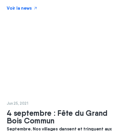
Voir la news
↗
#
GBC
#
coopérateurs
Jun 25, 2021
4 septembre : Fête du Grand
Bois Commun
Septembre. Nos villages dansent et trinquent aux