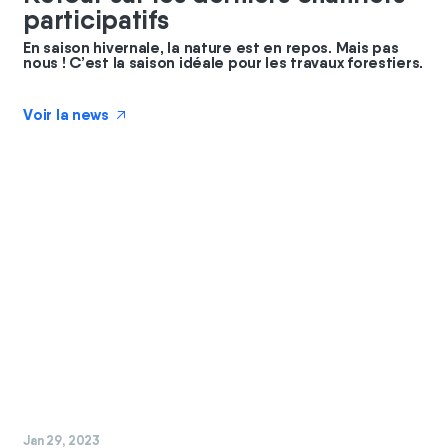
participatifs
En saison hivernale, la nature est en repos. Mais pas
nous ! C’est la saison idéale pour les travaux forestiers.
Voir la news
↗
#
chantier
Jan 29, 2023