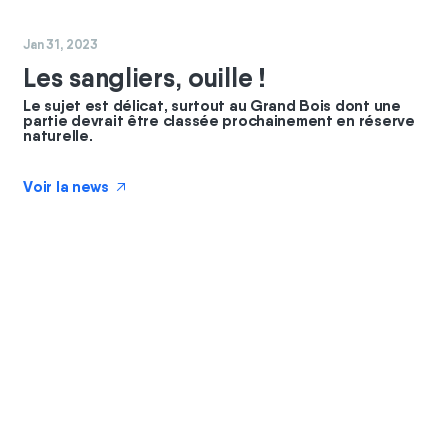
#
nature
Jan 31, 2023
Les sangliers, ouille !
Le sujet est délicat, surtout au Grand Bois dont une
partie devrait être classée prochainement en réserve
naturelle.
Voir la news
↗