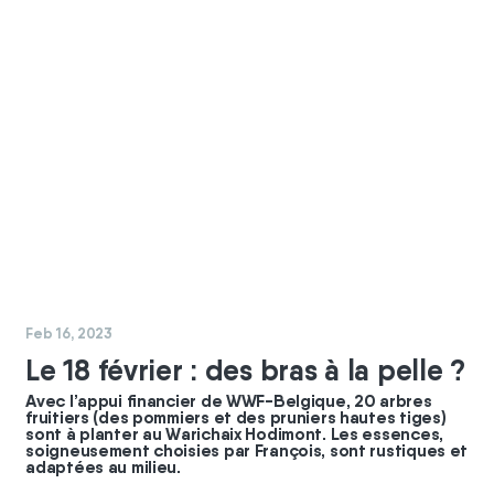
#
chantier
Feb 16, 2023
Le 18 février : des bras à la pelle ?
Avec l’appui financier de WWF-Belgique, 20 arbres
fruitiers (des pommiers et des pruniers hautes tiges)
sont à planter au Warichaix Hodimont. Les essences,
soigneusement choisies par François, sont rustiques et
adaptées au milieu.