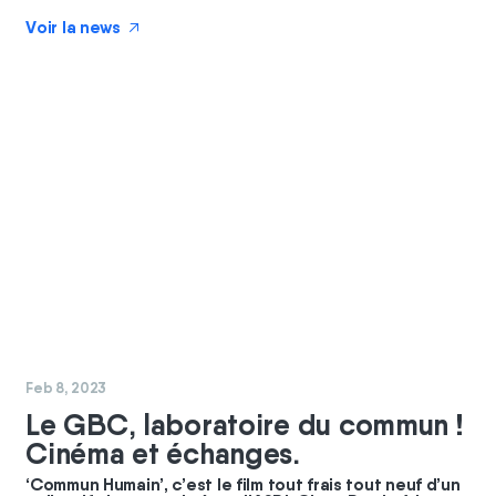
Voir la news
↗
#
commun
Feb 8, 2023
Le GBC, laboratoire du commun !
Cinéma et échanges.
‘Commun Humain’, c’est le film tout frais tout neuf d’un