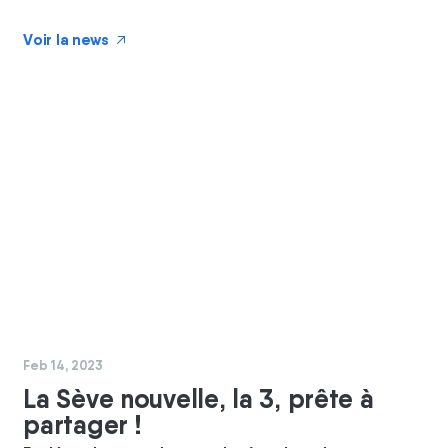
Voir la news
↗
#
GBC
#
coopérateurs
Feb 14, 2023
La Sève nouvelle, la 3, prête à
partager !