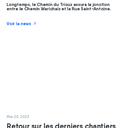
Longtemps, le Chemin du Trioux assura la jonction
entre le Chemin Warichaix et la Rue Saint-Antoine.
Voir la news
↗
#
chantier
Mar 26, 2023
Retour sur les derniers chantiers