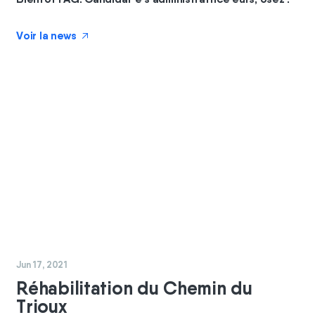
Voir la news
↗
#
chantier
#
coopérateurs
Jun 17, 2021
Réhabilitation du Chemin du
Trioux