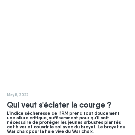
#
chantier
#
commun
May 5, 2022
Qui veut s'éclater la courge ?
L'indice sécheresse de l'IRM prend tout doucement
une allure critique, suffisamment pour qu’il soit
nécessaire de protéger les jeunes arbustes plantés
cet hiver et couvrir le sol avec du broyat. Le broyat du
Warichaix pour la haie vive du Warichaix.