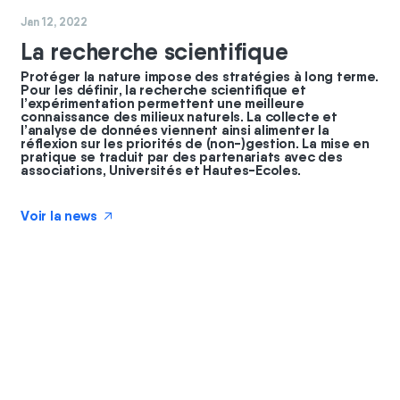
#
nature
Jan 12, 2022
La recherche scientifique
Protéger la nature impose des stratégies à long terme.
Pour les définir, la recherche scientifique et
l’expérimentation permettent une meilleure
connaissance des milieux naturels. La collecte et
l’analyse de données viennent ainsi alimenter la
réflexion sur les priorités de (non-)gestion. La mise en
pratique se traduit par des partenariats avec des
associations, Universités et Hautes-Ecoles.
Voir la news
↗