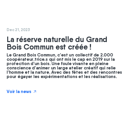
#
nature
#
GBC
Dec 21, 2023
La réserve naturelle du Grand
Bois Commun est créée !
Le Grand Bois Commun, c’est un collectif de 2.000
coopérateur.trice.s qui ont mis le cap en 2019 sur la
protection d’un bois. Une foule vivante en pleine
conscience d’animer un large atelier créatif qui relie
l’homme et la nature. Avec des fêtes et des rencontres
pour égayer les expérimentations et les réalisations.
Voir la news
↗