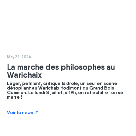
#
GBC
May 31, 2024
La marche des philosophes au
Warichaix
Léger, pétillant, critique & drôle, un seul en scène
désopilant au Warichaix Hodimont du Grand Bois
Commun. Le lundi 8 juillet, à 19h, on réfléchit et on se
marre !
Voir la news
↗