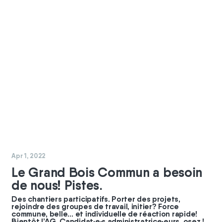
#
chantier
Apr 1, 2022
Le Grand Bois Commun a besoin
de nous! Pistes.
Des chantiers participatifs. Porter des projets,
rejoindre des groupes de travail, initier? Force
commune, belle… et individuelle de réaction rapide!
Bientôt l’AG. Candidat·e·s administratrice·eurs, osez !