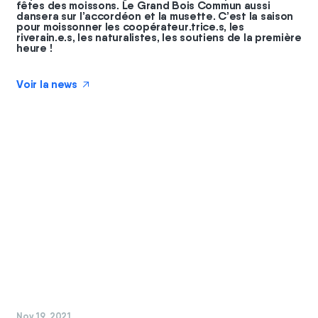
fêtes des moissons. Le Grand Bois Commun aussi
dansera sur l’accordéon et la musette. C’est la saison
pour moissonner les coopérateur.trice.s, les
riverain.e.s, les naturalistes, les soutiens de la première
heure !
Voir la news
↗
#
coopérateurs
#
GBC
Nov 19, 2021