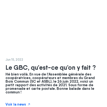
#
coopérateurs
#
commun
Jun 15, 2022
Le GBC, qu'est-ce qu'on y fait ?
Hé bien voilà. En vue de l'Assemblée générale des
coopératrices, coopérateurs et membres du Grand
Bois Commun (SC et ASBL), le 26 juin 2022, voici un
petit rapport des activités de 2021. Sous forme de
promenade et carte postale. Bonne balade dans le
commun !
Voir la news
↗