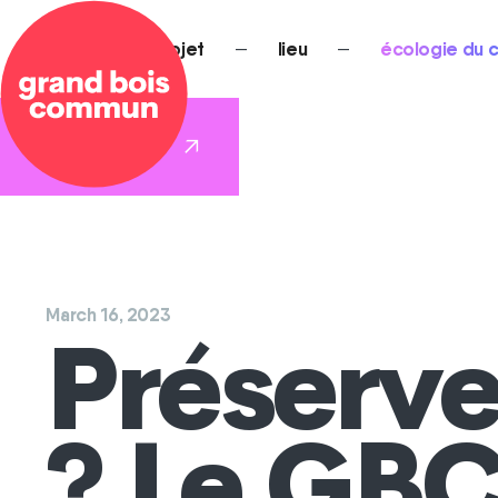
NEWS
—
projet
—
lieu
—
écologie du
REJOINS-NOUS
>
March 16, 2023
Préserve
? Le GBC