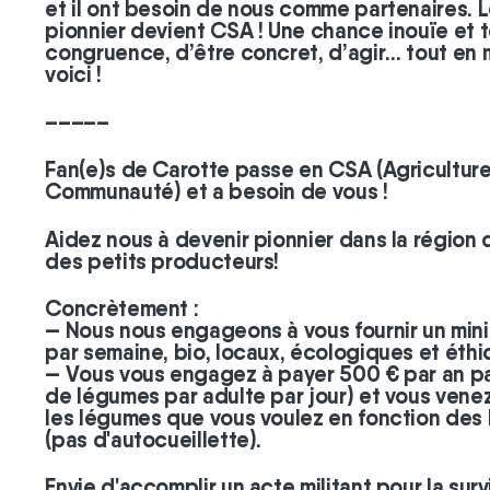
et il ont besoin de nous comme partenaires. 
pionnier devient CSA ! Une chance inouïe et t
congruence, d’être concret, d’agir… tout en 
voici !
–––––
Fan(e)s de Carotte passe en CSA (Agriculture
Communauté) et a besoin de vous !
Aidez nous à devenir pionnier dans la région d
des petits producteurs!
Concrètement :
— Nous nous engageons à vous fournir un mi
par semaine, bio, locaux, écologiques et éthi
— Vous vous engagez à payer 500 € par an par
de légumes par adulte par jour) et vous venez
les légumes que vous voulez en fonction des b
(pas d'autocueillette).
Envie d'accomplir un acte militant pour la sur