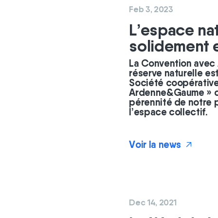
Feb 3, 2023
L’espace nat
solidement 
La Convention avec
réserve naturelle es
Société coopérative
Ardenne&Gaume » co
pérennité de notre p
l’espace collectif.
Voir la news
↗
Dec 14, 2021