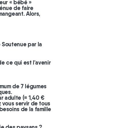
Leur « bébé »
énue de faire
mangeant. Alors,
 Soutenue par la
e ce qui est l'avenir
nimum de 7 légumes
ques.
 adulte (= 1,40 €
 vous servir de tous
esoins de la famille
vie des paysans ?