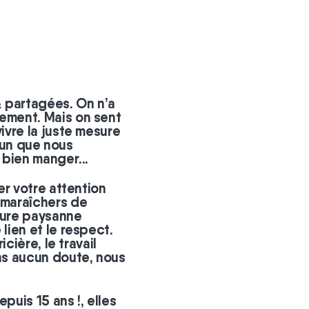
& partagées. On n’a
tement. Mais on sent
vivre la juste mesure
un que nous
 bien manger...
rer votre attention
 maraîchers de
lture paysanne
lien et le respect.
icière, le travail
ans aucun doute, nous
puis 15 ans !, elles