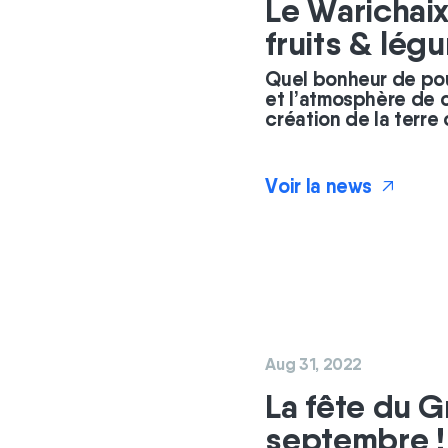
Le Warichai
fruits & lé
Quel bonheur de pou
et l’atmosphère de 
création de la terr
Voir la news
↗
Aug 31, 2022
La fête du G
septembre !