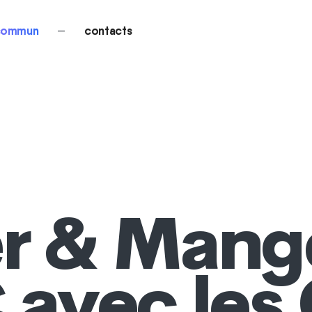
 commun
—
contacts
r & Mange
 avec les