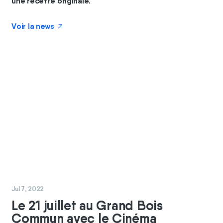
une recette originale.
Voir la news
↗
#
coopérateurs
#
commun
Jul 7, 2022
Le 21 juillet au Grand Bois
Commun avec le Cinéma