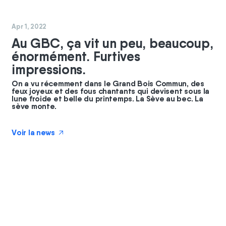
#
commun
Apr 1, 2022
Au GBC, ça vit un peu, beaucoup,
énormément. Furtives
impressions.
On a vu récemment dans le Grand Bois Commun, des
feux joyeux et des fous chantants qui devisent sous la
lune froide et belle du printemps. La Sève au bec. La
sève monte.
Voir la news
↗