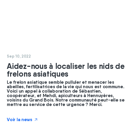
#
coopérateurs
#
chantier
Sep 10, 2022
Aidez-nous à localiser les nids de
frelons asiatiques
Le frelon asiatique semble pulluler et menacer les
abeilles, fertilisatrices de la vie qui nous est commune.
Voici un appel à collaboration de Sébastien,
coopérateur, et Mehdi, apiculteurs à Hennuyères,
voisins du Grand Bois. Notre communauté peut-elle se
mettre au service de cette urgence ? Merci.
Voir la news
↗