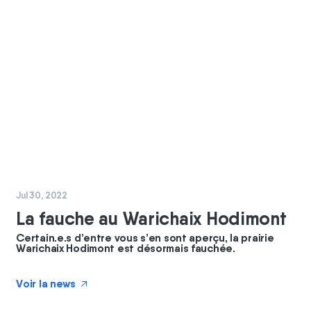
#
chantier
#
coopérateurs
Jul 30, 2022
La fauche au Warichaix Hodimont
Certain.e.s d’entre vous s’en sont aperçu, la prairie
Warichaix Hodimont est désormais fauchée.
Voir la news
↗