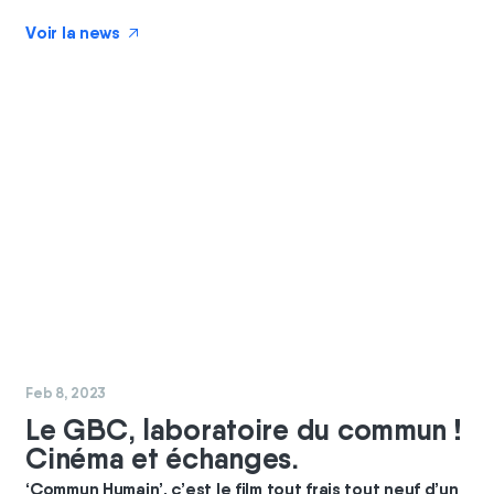
Voir la news
↗
#
commun
Feb 8, 2023
Le GBC, laboratoire du commun !
Cinéma et échanges.
‘Commun Humain’, c’est le film tout frais tout neuf d’un