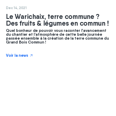
#
chantier
#
commun
Dec 14, 2021
Le Warichaix, terre commune ?
Des fruits & légumes en commun !
Quel bonheur de pouvoir vous raconter l’avancement
du chantier et l’atmosphère de cette belle journée
passée ensemble à la création de la terre commune du
Grand Bois Commun !
Voir la news
↗