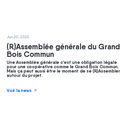
#
GBC
#
commun
Jun 20, 2025
(R)Assemblée générale du Grand
Bois Commun
Une Assemblée générale c’est une obligation légale
pour une coopérative comme le Grand Bois Commun.
Mais ça peut aussi être le moment de se (R)Assembler
autour du projet.
Voir la news
↗