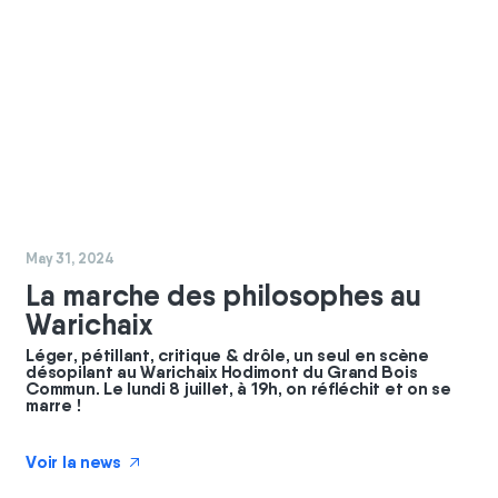
#
GBC
May 31, 2024
La marche des philosophes au
Warichaix
Léger, pétillant, critique & drôle, un seul en scène
désopilant au Warichaix Hodimont du Grand Bois
Commun. Le lundi 8 juillet, à 19h, on réfléchit et on se
marre !
Voir la news
↗