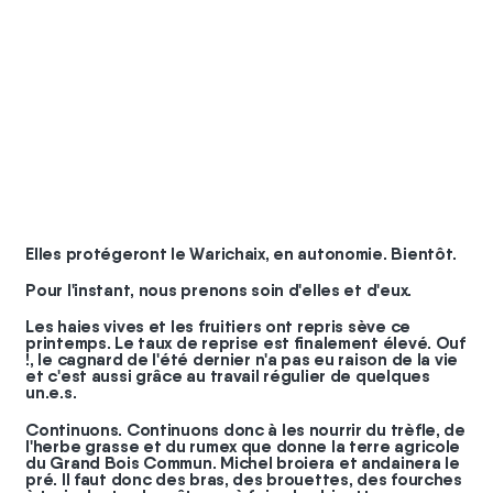
#
chantier
#
coopérateurs
Elles protégeront le Warichaix, en autonomie. Bientôt.
Pour l'instant, nous prenons soin d'elles et d'eux.
Les haies vives et les fruitiers ont repris sève ce
printemps. Le taux de reprise est finalement élevé. Ouf
!, le cagnard de l'été dernier n'a pas eu raison de la vie
et c'est aussi grâce au travail régulier de quelques
un.e.s.
Continuons. Continuons donc à les nourrir du trèfle, de
l'herbe grasse et du rumex que donne la terre agricole
du Grand Bois Commun. Michel broiera et andainera le
pré. Il faut donc des bras, des brouettes, des fourches