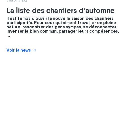
#
commun
#
coopérateurs
Oct 6, 2023
La liste des chantiers d’automne
Il est temps d’ouvrir la nouvelle saison des chantiers
participatifs. Pour ceux qui aiment travailler en pleine
nature, rencontrer des gens sympas, se déconnecter,
inventer le bien commun, partager leurs compétences,
...
Voir la news
↗