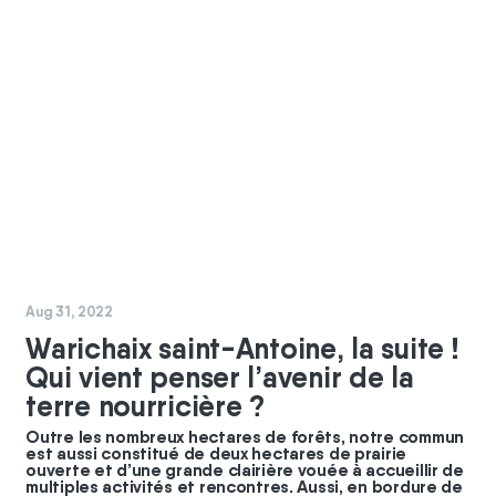
#
chantier
#
nature
Aug 31, 2022
Warichaix saint-Antoine, la suite !
Qui vient penser l’avenir de la
terre nourricière ?
Outre les nombreux hectares de forêts, notre commun
est aussi constitué de deux hectares de prairie
ouverte et d’une grande clairière vouée à accueillir de
multiples activités et rencontres. Aussi, en bordure de