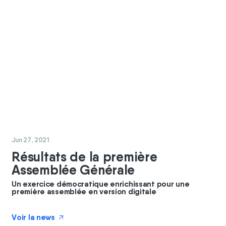
#
coopérateurs
#
GBC
Jun 27, 2021
Résultats de la première
Assemblée Générale
Un exercice démocratique enrichissant pour une
première assemblée en version digitale
Voir la news
↗