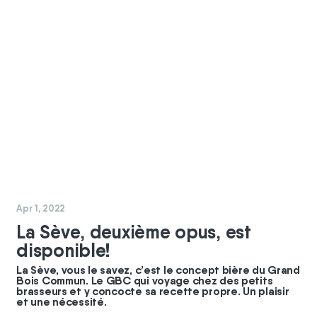
#
GBC
#
coopérateurs
Apr 1, 2022
La Sève, deuxième opus, est
disponible!
La Sève, vous le savez, c’est le concept bière du Grand
Bois Commun. Le GBC qui voyage chez des petits
brasseurs et y concocte sa recette propre. Un plaisir
et une nécessité.