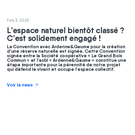
#
nature
Feb 3, 2023
L’espace naturel bientôt classé ?
C’est solidement engagé !
La Convention avec Ardenne&Gaume pour la création
d’une réserve naturelle est signée. Cette Convention
signée entre la Société coopérative « Le Grand Bois
Commun » et l’asbl « Ardenne&Gaume » constitue une
étape importante pour la pérennité de notre projet
qui défend le vivant et occupe l’espace collectif.
Voir la news
↗