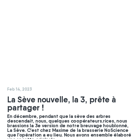
#
GBC
#
coopérateurs
Feb 14, 2023
La Sève nouvelle, la 3, prête à
partager !
En décembre, pendant que la sève des arbres
descendait, nous, quelques coopérateurs.rices, nous
brassions la 3e version de notre breuvage houblonné,
La Sève. C'est chez Maxime de la brasserie NoScience
que l'opération a eu lieu. Nous avons ensemble élaboré