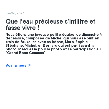
#
coopérateurs
Jan 26, 2023
Que l’eau précieuse s’infiltre et
fasse vivre !
Nous étions une joyeuse petite équipe, ce dimanche 4
décembre, composée de Michel qui nous a rejoint en
train de Bruxelles avec sa bèche, Marc, Sophie,
Stéphane, Michel, et Bernard qui est parti avant la
photo. Merci à Lia pour la photo et sa participation au
"Grand Banc Commun" !
Voir la news
↗