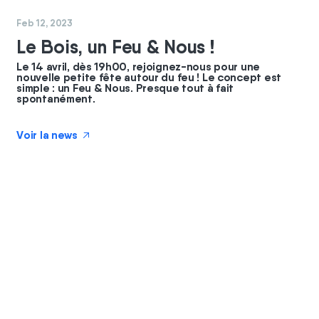
#
coopérateurs
#
commun
Feb 12, 2023
Le Bois, un Feu & Nous !
Le 14 avril, dès 19h00, rejoignez-nous pour une
nouvelle petite fête autour du feu ! Le concept est
simple : un Feu & Nous. Presque tout à fait
spontanément.
Voir la news
↗