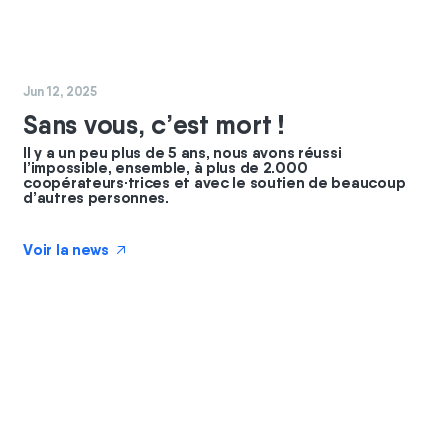
#
commun
#
coopérateurs
Jun 12, 2025
Sans vous, c’est mort !
Il y a un peu plus de 5 ans, nous avons réussi
l’impossible, ensemble, à plus de 2.000
coopérateurs·trices et avec le soutien de beaucoup
d’autres personnes.
Voir la news
↗