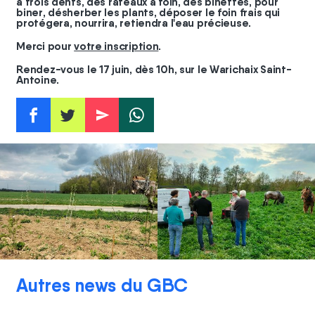
à trois dents, des râteaux à foin, des binettes, pour
biner, désherber les plants, déposer le foin frais qui
protégera, nourrira, retiendra l'eau précieuse.
Merci pour
votre inscription
.
Rendez-vous le 17 juin, dès 10h, sur le Warichaix Saint-
Antoine.
f
t
e
w
Autres news du GBC