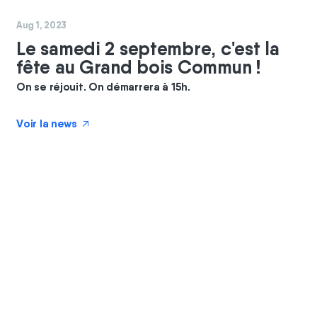
#
commun
#
coopérateurs
Aug 1, 2023
Le samedi 2 septembre, c'est la
fête au Grand bois Commun !
On se réjouit. On démarrera à 15h.
Voir la news
↗