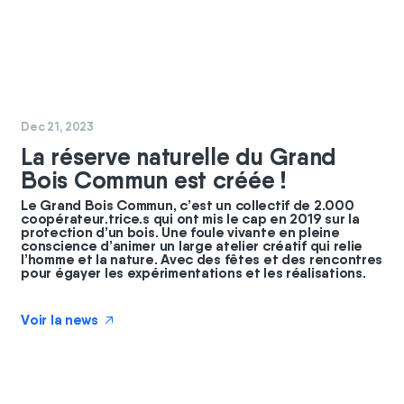
#
nature
#
GBC
Dec 21, 2023
La réserve naturelle du Grand
Bois Commun est créée !
Le Grand Bois Commun, c’est un collectif de 2.000
coopérateur.trice.s qui ont mis le cap en 2019 sur la
protection d’un bois. Une foule vivante en pleine
conscience d’animer un large atelier créatif qui relie
l’homme et la nature. Avec des fêtes et des rencontres
pour égayer les expérimentations et les réalisations.
Voir la news
↗