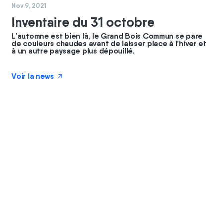
#
nature
#
coopérateurs
Nov 9, 2021
Inventaire du 31 octobre
L’automne est bien là, le Grand Bois Commun se pare
de couleurs chaudes avant de laisser place à l’hiver et
à un autre paysage plus dépouillé.
Voir la news
↗