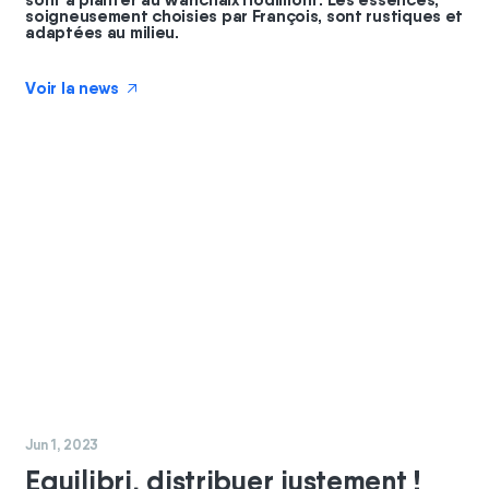
soigneusement choisies par François, sont rustiques et
adaptées au milieu.
Voir la news
↗
#
coopérateurs
Jun 1, 2023
Equilibri, distribuer justement !