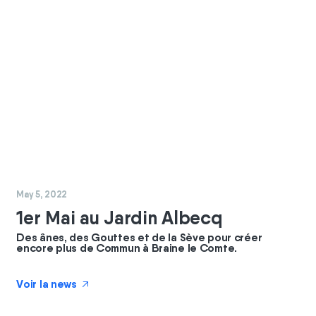
#
commun
#
coopérateurs
May 5, 2022
1er Mai au Jardin Albecq
Des ânes, des Gouttes et de la Sève pour créer
encore plus de Commun à Braine le Comte.
Voir la news
↗