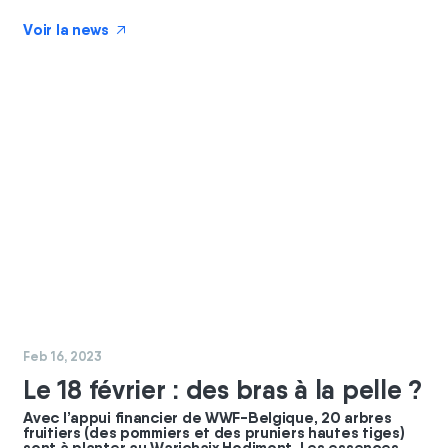
Voir la news
↗
#
chantier
Feb 16, 2023
Le 18 février : des bras à la pelle ?
Avec l’appui financier de WWF-Belgique, 20 arbres
fruitiers (des pommiers et des pruniers hautes tiges)
sont à planter au Warichaix Hodimont. Les essences,