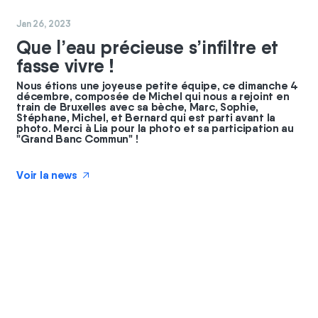
#
coopérateurs
Jan 26, 2023
Que l’eau précieuse s’infiltre et
fasse vivre !
Nous étions une joyeuse petite équipe, ce dimanche 4
décembre, composée de Michel qui nous a rejoint en
train de Bruxelles avec sa bèche, Marc, Sophie,
Stéphane, Michel, et Bernard qui est parti avant la
photo. Merci à Lia pour la photo et sa participation au
"Grand Banc Commun" !
Voir la news
↗