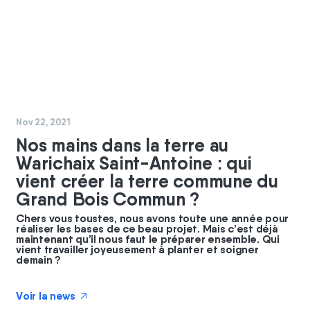
#
chantier
#
commun
Nov 22, 2021
Nos mains dans la terre au
Warichaix Saint-Antoine : qui
vient créer la terre commune du
Grand Bois Commun ?
Chers vous toustes, nous avons toute une année pour
réaliser les bases de ce beau projet. Mais c’est déjà
maintenant qu’il nous faut le préparer ensemble. Qui
vient travailler joyeusement à planter et soigner
demain ?
Voir la news
↗