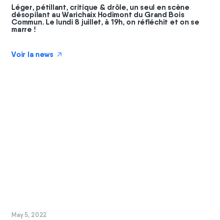
Léger, pétillant, critique & drôle, un seul en scène
désopilant au Warichaix Hodimont du Grand Bois
Commun. Le lundi 8 juillet, à 19h, on réfléchit et on se
marre !
Voir la news
↗
#
chantier
#
commun
May 5, 2022