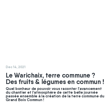
#
chantier
#
commun
Dec 14, 2021
Le Warichaix, terre commune ?
Des fruits & légumes en commun !
Quel bonheur de pouvoir vous raconter l’avancement
du chantier et l’atmosphère de cette belle journée
passée ensemble à la création de la terre commune du
Grand Bois Commun !