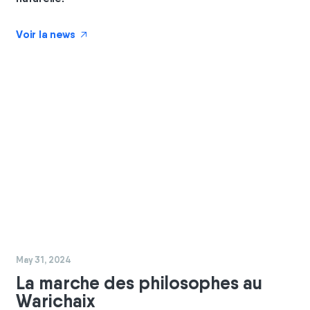
Voir la news
↗
#
GBC
May 31, 2024
La marche des philosophes au
Warichaix