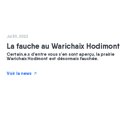
#
chantier
#
coopérateurs
Jul 30, 2022
La fauche au Warichaix Hodimont
Certain.e.s d’entre vous s’en sont aperçu, la prairie
Warichaix Hodimont est désormais fauchée.
Voir la news
↗