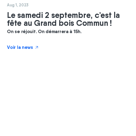
#
commun
#
coopérateurs
Aug 1, 2023
Le samedi 2 septembre, c'est la
fête au Grand bois Commun !
On se réjouit. On démarrera à 15h.
Voir la news
↗