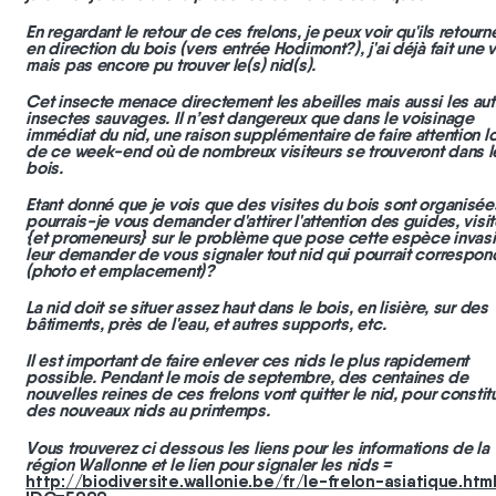
En regardant le retour de ces frelons, je peux voir qu'ils retourn
en direction du bois (vers entrée Hodimont?), j'ai déjà fait une v
mais pas encore pu trouver le(s) nid(s).
Cet insecte menace directement les abeilles mais aussi les aut
insectes sauvages. Il n’est dangereux que dans le voisinage
immédiat du nid, une raison supplémentaire de faire attention l
de ce week-end où de nombreux visiteurs se trouveront dans l
bois.
Etant donné que je vois que des visites du bois sont organisée
pourrais-je vous demander d'attirer l'attention des guides, visit
{et promeneurs} sur le problème que pose cette espèce invasi
leur demander de vous signaler tout nid qui pourrait correspon
(photo et emplacement)?
La nid doit se situer assez haut dans le bois, en lisière, sur des
bâtiments, près de l'eau, et autres supports, etc.
Il est important de faire enlever ces nids le plus rapidement
possible. Pendant le mois de septembre, des centaines de
nouvelles reines de ces frelons vont quitter le nid, pour constit
des nouveaux nids au printemps.
Vous trouverez ci dessous les liens pour les informations de la
région Wallonne et le lien pour signaler les nids =
http://biodiversite.wallonie.be/fr/le-frelon-asiatique.htm