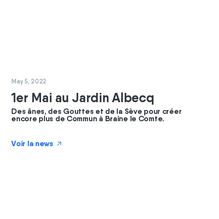
#
commun
#
coopérateurs
May 5, 2022
1er Mai au Jardin Albecq
Des ânes, des Gouttes et de la Sève pour créer
encore plus de Commun à Braine le Comte.
Voir la news
↗