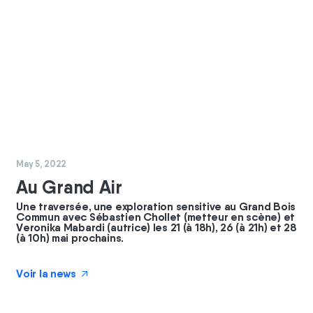
#
commun
#
GBC
May 5, 2022
Au Grand Air
Une traversée, une exploration sensitive au Grand Bois
Commun avec Sébastien Chollet (metteur en scène) et
Veronika Mabardi (autrice) les 21 (à 18h), 26 (à 21h) et 28
(à 10h) mai prochains.
Voir la news
↗