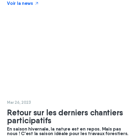
Voir la news
↗
#
chantier
Mar 26, 2023
Retour sur les derniers chantiers
participatifs
En saison hivernale, la nature est en repos. Mais pas
nous ! C’est la saison idéale pour les travaux forestiers.