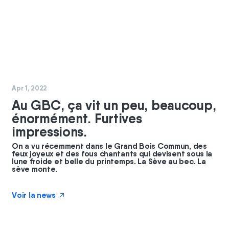
#
commun
Apr 1, 2022
Au GBC, ça vit un peu, beaucoup,
énormément. Furtives
impressions.
On a vu récemment dans le Grand Bois Commun, des
feux joyeux et des fous chantants qui devisent sous la
lune froide et belle du printemps. La Sève au bec. La
sève monte.
Voir la news
↗