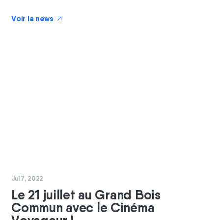
Voir la news
↗
#
coopérateurs
#
commun
Jul 7, 2022
Le 21 juillet au Grand Bois
Commun avec le Cinéma