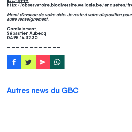
IDC=5999
http://observatoire.biodiversite.wallonie.be/enquetes/fr
Merci d'avance de votre aide. Je reste à votre disposition pour
autre renseignement.
Cordialement,
Sébastien Aubecq
0495.14.32.30
— — — — — — — — — — — —
f
t
e
w
Autres news du GBC