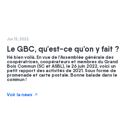
#
coopérateurs
#
commun
Jun 15, 2022
Le GBC, qu'est-ce qu'on y fait ?
Hé bien voilà. En vue de l'Assemblée générale des
coopératrices, coopérateurs et membres du Grand
Bois Commun (SC et ASBL), le 26 juin 2022, voici un
petit rapport des activités de 2021. Sous forme de
promenade et carte postale. Bonne balade dans le
commun !
Voir la news
↗