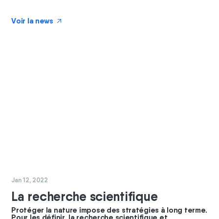
Voir la news
↗
#
nature
Jan 12, 2022
La recherche scientifique
Protéger la nature impose des stratégies à long terme.
Pour les définir, la recherche scientifique et