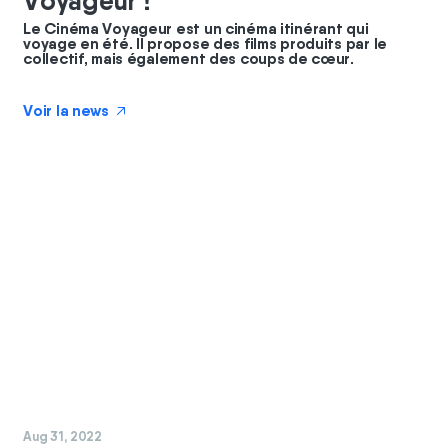
Voyageur !
Le Cinéma Voyageur est un cinéma itinérant qui
voyage en été. Il propose des films produits par le
collectif, mais également des coups de cœur.
Voir la news
↗
#
chantier
#
nature
Aug 31, 2022