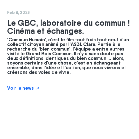
#
commun
Feb 8, 2023
Le GBC, laboratoire du commun !
Cinéma et échanges.
‘Commun Humain’, c’est le film tout frais tout neuf d’un
collectif citoyen animé par l’ASBL Clara. Partie à la
recherche du ‘bien commun’, l’équipe a entre autres
visité le Grand Bois Commun. Il n’y a sans doute pas
deux définitions identiques du bien commun … alors,
soyons certains d’une chose, c’est en échangeant
ensemble, dans l’idée et l’action, que nous vivrons et
créerons des voies de vivre.
Voir la news
↗