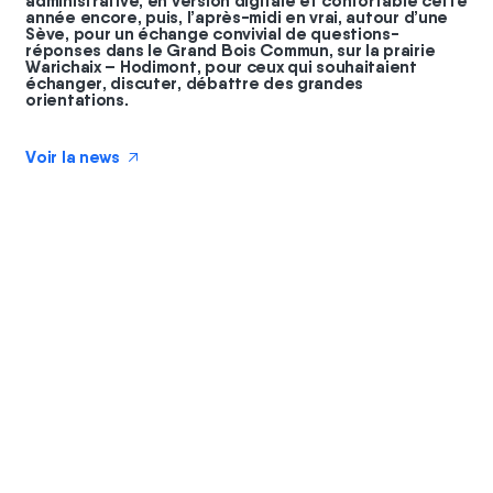
administrative, en version digitale et confortable cette
année encore, puis, l’après-midi en vrai, autour d’une
Sève, pour un échange convivial de questions-
réponses dans le Grand Bois Commun, sur la prairie
Warichaix – Hodimont, pour ceux qui souhaitaient
échanger, discuter, débattre des grandes
orientations.
Voir la news
↗