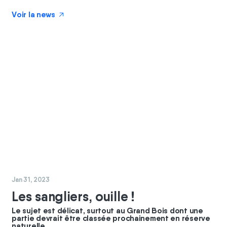
Voir la news
↗
#
nature
Jan 31, 2023
Les sangliers, ouille !
Le sujet est délicat, surtout au Grand Bois dont une
partie devrait être classée prochainement en réserve
naturelle.