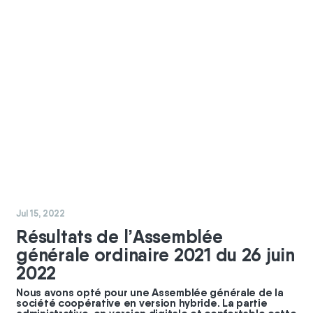
#
coopérateurs
#
GBC
Jul 15, 2022
Résultats de l’Assemblée
générale ordinaire 2021 du 26 juin
2022
Nous avons opté pour une Assemblée générale de la
société coopérative en version hybride. La partie