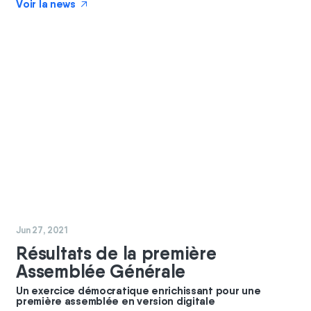
Voir la news
↗
#
coopérateurs
#
GBC
Jun 27, 2021
Résultats de la première
Assemblée Générale
Un exercice démocratique enrichissant pour une
première assemblée en version digitale