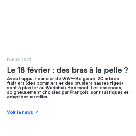
#
chantier
Feb 16, 2023
Le 18 février : des bras à la pelle ?
Avec l’appui financier de WWF-Belgique, 20 arbres
fruitiers (des pommiers et des pruniers hautes tiges)
sont à planter au Warichaix Hodimont. Les essences,
soigneusement choisies par François, sont rustiques et
adaptées au milieu.
Voir la news
↗