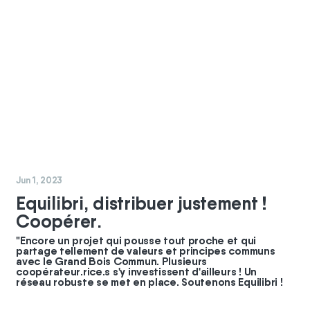
#
coopérateurs
Jun 1, 2023
Equilibri, distribuer justement !
Coopérer.
"Encore un projet qui pousse tout proche et qui
partage tellement de valeurs et principes communs
avec le Grand Bois Commun. Plusieurs
coopérateur.rice.s s'y investissent d'ailleurs ! Un
réseau robuste se met en place. Soutenons Equilibri !