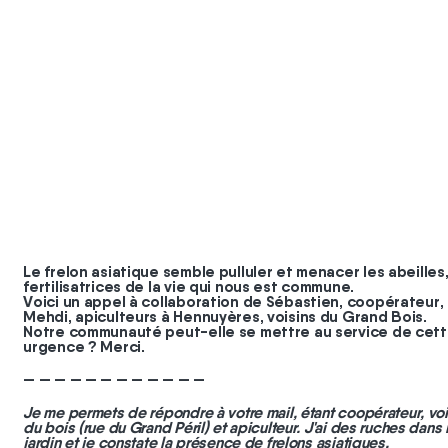
#
coopérateurs
#
chantier
Le frelon asiatique semble pulluler et menacer les abeilles
fertilisatrices de la vie qui nous est commune.
Voici un appel à collaboration de Sébastien, coopérateur,
Mehdi, apiculteurs à Hennuyères, voisins du Grand Bois.
Notre communauté peut-elle se mettre au service de cet
urgence ? Merci.
— — — — — — — — — — — —
Je me permets de répondre à votre mail, étant coopérateur, voi
du bois (rue du Grand Péril) et apiculteur. J'ai des ruches dans
jardin et je constate la présence de frelons asiatiques.