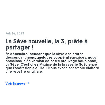
#
GBC
#
coopérateurs
Feb 14, 2023
La Sève nouvelle, la 3, prête à
partager !
En décembre, pendant que la sève des arbres
descendait, nous, quelques coopérateurs.rices, nous
brassions la 3e version de notre breuvage houblonné,
La Sève. C'est chez Maxime de la brasserie NoScience
que l'opération a eu lieu. Nous avons ensemble élaboré
une recette originale.
Voir la news
↗