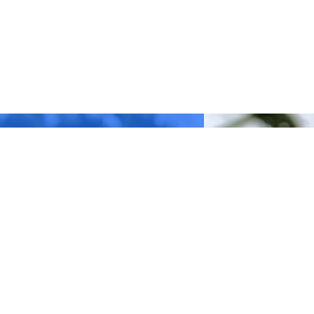
#
coopérateurs
#
commun