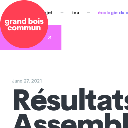
NEWS
—
projet
—
lieu
—
écologie du
REJOINS-NOUS
>
June 27, 2021
Résultat
Assembl