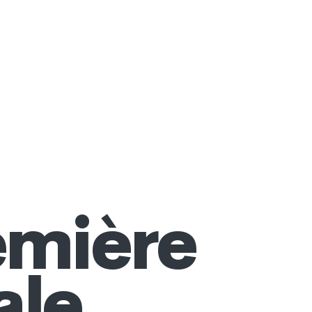
emière
ale