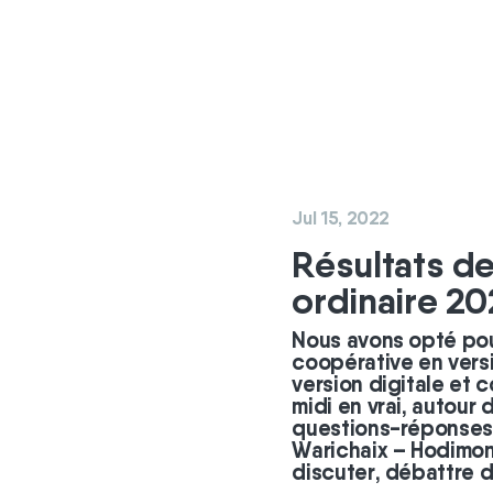
Jul 15, 2022
Résultats d
ordinaire 20
Nous avons opté pou
coopérative en versi
version digitale et 
midi en vrai, autour
questions-réponses 
Warichaix – Hodimon
discuter, débattre d