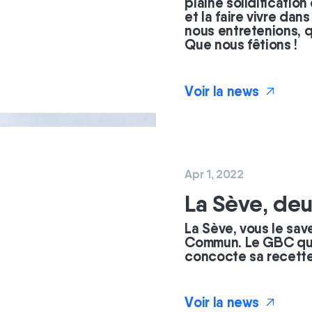
plaine solidificatio
et la faire vivre dan
nous entretenions, 
Que nous fêtions !
Voir la news
↗
Apr 1, 2022
La Sève, deu
La Sève, vous le sav
Commun. Le GBC qui 
concocte sa recette 
Voir la news
↗