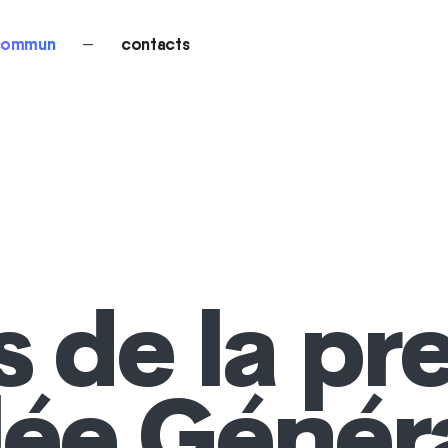
 commun
—
contacts
s de la pr
ée Génér