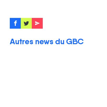
f
t
e
Autres news du GBC